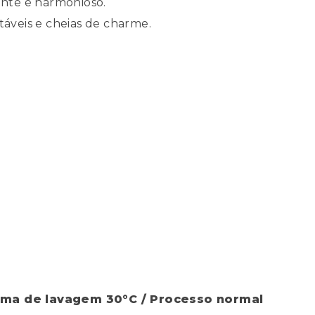
nte e harmonioso.
táveis e cheias de charme.
ima de lavagem 30°C / Processo normal