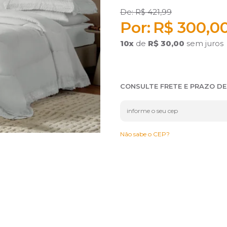
R$ 421,99
R$ 300,0
10
x
de
R$ 30,00
sem juros
CONSULTE FRETE E PRAZO D
Não sabe o CEP?