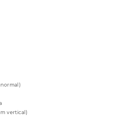
 normal)
a
m vertical)