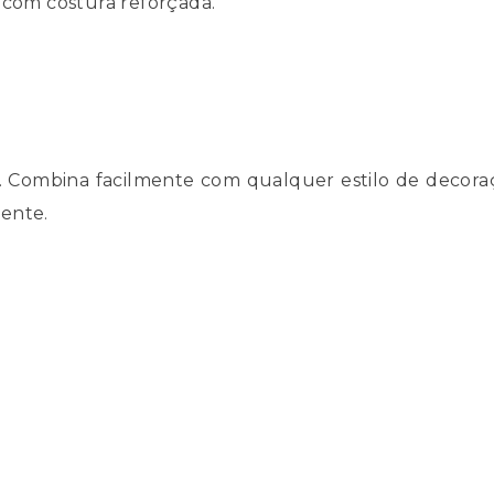
 com costura reforçada.
ão. Combina facilmente com qualquer estilo de deco
ente.