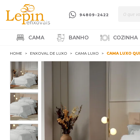
94809-2422
CAMA
BANHO
COZINHA
HOME
ENXOVAL DE LUXO
CAMA LUXO
CAMA LUXO QU