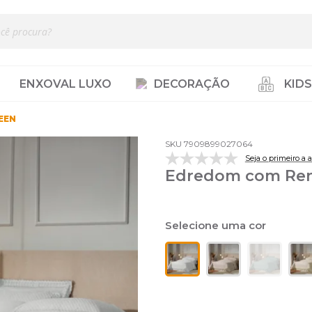
ENXOVAL LUXO
DECORAÇÃO
KIDS
EEN
SKU 7909899027064
Seja o primeiro a a
Edredom com Ren