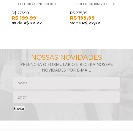
COBERTOR KING JOLITEX
COBERTOR KING JOLITEX
INNOVE REPS ROSE
INNOVE RISK PRATA
R$
275,99
R$
275,99
R
R$
199,99
R$
199,99
R
9
x
de
R$ 22,22
9
x
de
R$ 22,22
7
Enviar