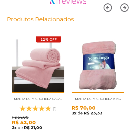
Produtos Relacionados
22% OFF
MANTA DE MICROFIBRA CASAL
MANTA DE MICROFIBRA KING
M
R$
70,00
ANDREZA ROSA 1,80M X 2,20M
ACONCHEGO ROZAC ROSA
A
(1)
3
x
de
R$ 23,33
R$
54,00
R
R$
42,00
R
2
x
de
R$ 21,00
2