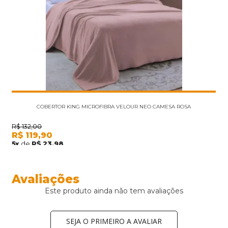
COBERTOR KING MICROFIBRA VELOUR NEO CAMESA ROSA
R$
132,00
R$
119,90
5
x
de
R$
23,98
Avaliações
Este produto ainda não tem avaliações
SEJA O PRIMEIRO A AVALIAR