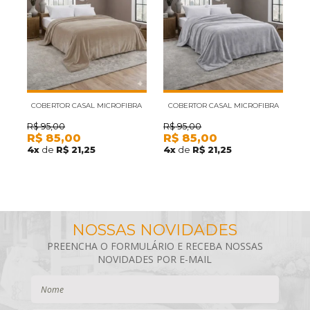
COBERTOR CASAL MICROFIBRA
COBERTOR CASAL MICROFIBRA
C
VELOUR NEO CAMESA BEGE
VELOUR NEO CAMESA CINZA
V
R$
95,00
R$
95,00
R$
85,00
R$
85,00
R
4
x
de
R$ 21,25
4
x
de
R$ 21,25
R
4