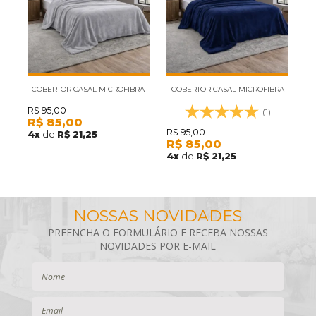
COBERTOR CASAL MICROFIBRA
COBERTOR CASAL MICROFIBRA
C
VELOUR NEO CAMESA CINZA
VELOUR NEO CAMESA MARINHO
R$
95,00
R
(1)
R$
85,00
R
R$
95,00
4
x
de
R$ 21,25
4
R$
85,00
4
x
de
R$ 21,25